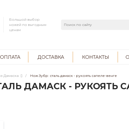
Большой выбор
ножей по выгодным
ценам
ОПЛАТА
ДОСТАВКА
КОНТАКТЫ
О
з Дамаска
/
Нож Зубр: сталь дамаск - рукоять сапеле-венге
ТАЛЬ ДАМАСК - РУКОЯТЬ 