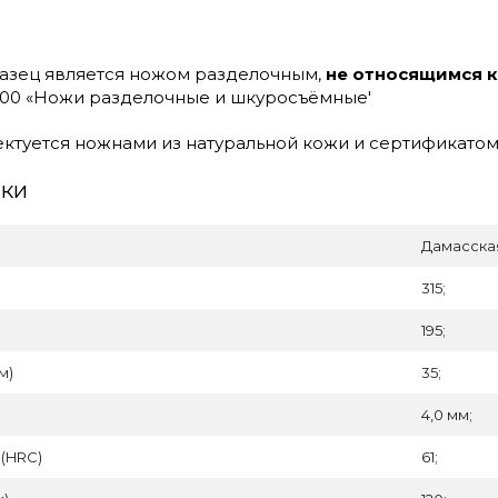
азец является ножом разделочным,
не относящимся 
2000 «Ножи разделочные и шкуросъёмные'
туется ножнами из натуральной кожи и сертификатом
ики
Дамасская
315;
195;
м)
35;
4,0 мм;
 (HRC)
61;