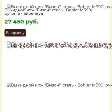
Выкидной нож "Бизон": сталь - Bohler М390;
рукоять - айренвуд
27 450 руб.
В корзину