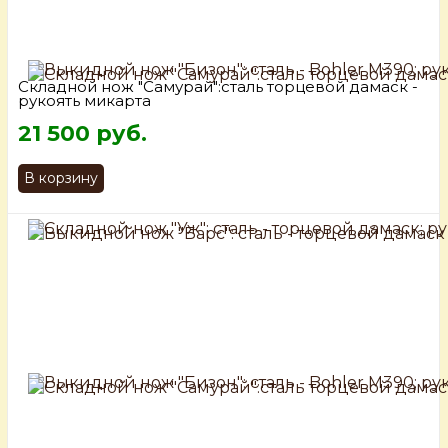
Складной нож "Самурай":сталь торцевой дамаск -
рукоять микарта
21 500 руб.
В корзину