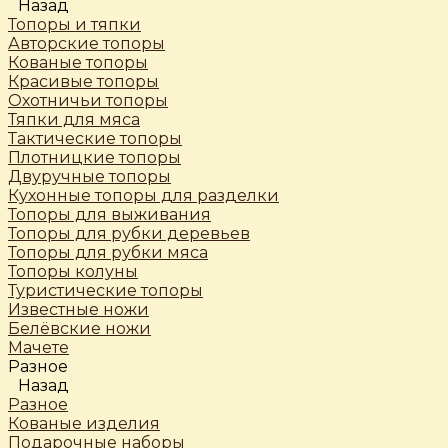
Назад
Топоры и тяпки
Авторские топоры
Кованые топоры
Красивые топоры
Охотничьи топоры
Тяпки для мяса
Тактические топоры
Плотницкие топоры
Двуручные топоры
Кухонные топоры для разделки
Топоры для выживания
Топоры для рубки деревьев
Топоры для рубки мяса
Топоры колуны
Туристические топоры
Известные ножи
Белёвские ножи
Мачете
Разное
Назад
Разное
Кованые изделия
Подарочные наборы