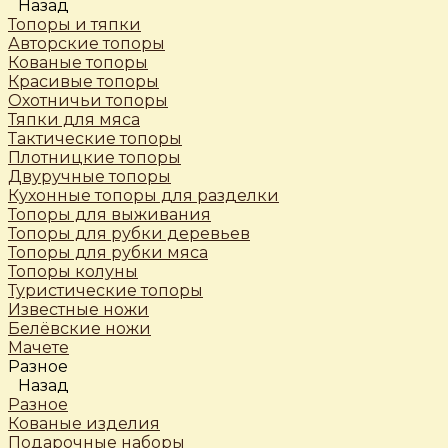
Назад
Топоры и тяпки
Авторские топоры
Кованые топоры
Красивые топоры
Охотничьи топоры
Тяпки для мяса
Тактические топоры
Плотницкие топоры
Двуручные топоры
Кухонные топоры для разделки
Топоры для выживания
Топоры для рубки деревьев
Топоры для рубки мяса
Топоры колуны
Туристические топоры
Известные ножи
Белёвские ножи
Мачете
Разное
Назад
Разное
Кованые изделия
Подарочные наборы