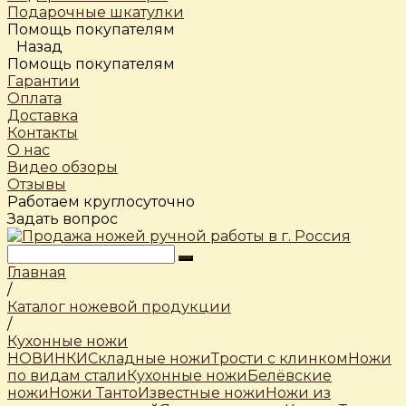
Подарочные шкатулки
Помощь покупателям
Назад
Помощь покупателям
Гарантии
Оплата
Доставка
Контакты
О нас
Видео обзоры
Отзывы
Работаем круглосуточно
Задать вопрос
Главная
/
Каталог ножевой продукции
/
Кухонные ножи
НОВИНКИ
Складные ножи
Трости c клинком
Ножи
по видам стали
Кухонные ножи
Белёвские
ножи
Ножи Танто
Известные ножи
Ножи из