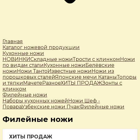
Главная
Каталог ножевой продукции
Кухонные ножи
НОВИНКИ
Складные ножи
Трости c клинком
Ножи
по видам стали
Кухонные ножи
Белёвские
ножи
Ножи Танто
Известные ножи
Ножи из
порошковых сталей
Японские мечи Катаны
Топоры
и тяпки
Мачете
Разное
ХИТЫ ПРОДАЖ
Зонты с
клинком
Филейные ножи
Наборы кухонных ножей
Ножи Шеф -
Повара
Узбекские ножи Пчак
Филейные ножи
Филейные ножи
ХИТЫ ПРОДАЖ