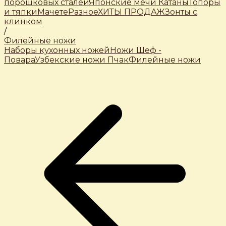
порошковых сталей
Японские мечи Катаны
Топоры
и тяпки
Мачете
Разное
ХИТЫ ПРОДАЖ
Зонты с
клинком
/
Филейные ножи
Наборы кухонных ножей
Ножи Шеф -
Повара
Узбекские ножи Пчак
Филейные ножи