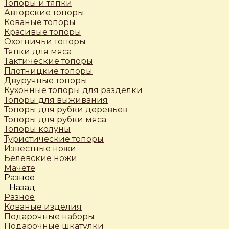
Топоры и тяпки
Авторские топоры
Кованые топоры
Красивые топоры
Охотничьи топоры
Тяпки для мяса
Тактические топоры
Плотницкие топоры
Двуручные топоры
Кухонные топоры для разделки
Топоры для выживания
Топоры для рубки деревьев
Топоры для рубки мяса
Топоры колуны
Туристические топоры
Известные ножи
Белёвские ножи
Мачете
Разное
Назад
Разное
Кованые изделия
Подарочные наборы
Подарочные шкатулки