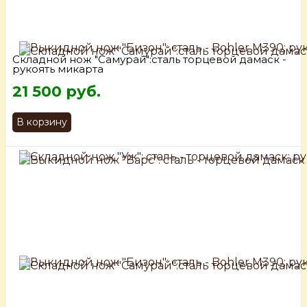
Складной нож "Самурай":сталь торцевой дамаск -
рукоять микарта
21 500 руб.
В корзину