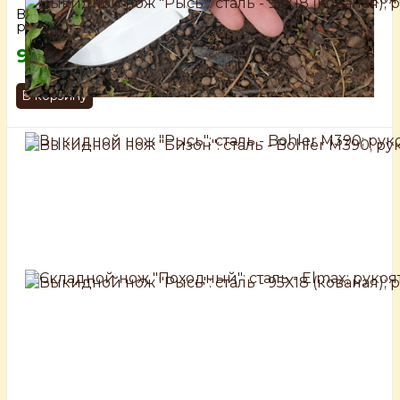
Выкидной нож "Рысь": сталь - 95Х18 (кованая);
рукоять - венге
9 100 руб.
В корзину