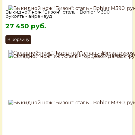
Выкидной нож "Бизон": сталь - Bohler М390;
рукоять - айренвуд
27 450 руб.
В корзину