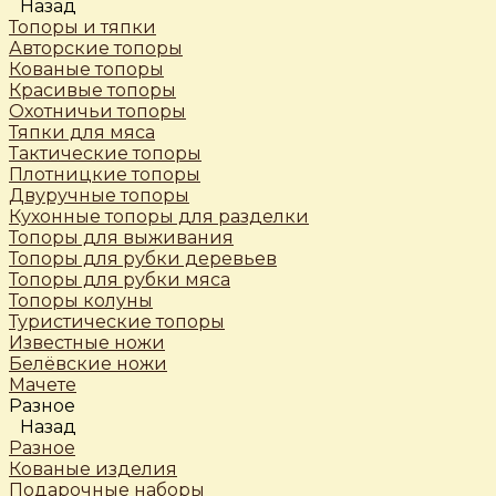
Назад
Топоры и тяпки
Авторские топоры
Кованые топоры
Красивые топоры
Охотничьи топоры
Тяпки для мяса
Тактические топоры
Плотницкие топоры
Двуручные топоры
Кухонные топоры для разделки
Топоры для выживания
Топоры для рубки деревьев
Топоры для рубки мяса
Топоры колуны
Туристические топоры
Известные ножи
Белёвские ножи
Мачете
Разное
Назад
Разное
Кованые изделия
Подарочные наборы