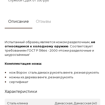
службой СДЕК от 350 руб
Описание
Отзывы
Испытанный образец является ножом разделочным,
не
относящимся к холодному оружию
. Соответсвует
требованиям ГОСТ Р 51644 - 2000 «Ножи разделочные и
шкуросъёмные'
Комплектация ножа:
нож Ворон: сталь дамаск рукоять венге, резная рукоять
ножны из дерева венге, резная рукоять
сертификат
Характеристики
Сталь клинка
Дамасская, Дамасская (40