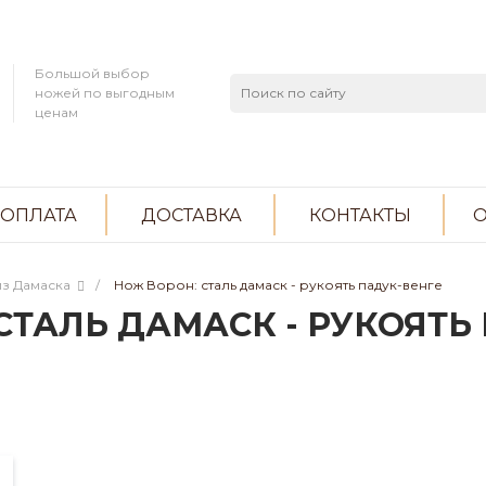
Большой выбор
ножей по выгодным
ценам
ОПЛАТА
ДОСТАВКА
КОНТАКТЫ
О
з Дамаска
/
Нож Ворон: сталь дамаск - рукоять падук-венге
СТАЛЬ ДАМАСК - РУКОЯТЬ