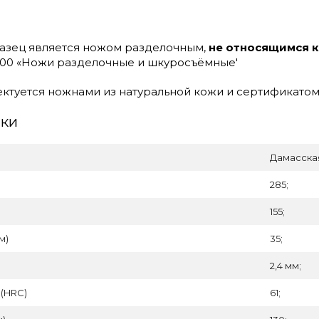
азец является ножом разделочным,
не относящимся 
2000 «Ножи разделочные и шкуросъёмные'
туется ножнами из натуральной кожи и сертификатом
ики
Дамасская
285;
155;
м)
35;
2,4 мм;
 (HRC)
61;