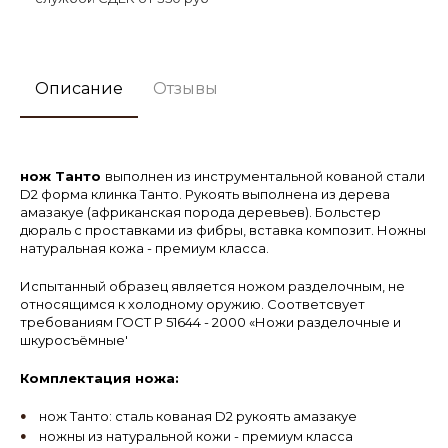
Описание
Отзывы
нож Танто
выполнен из инструментальной кованой стали
D2 форма клинка Танто. Рукоять выполнена из дерева
амазакуе (африканская порода деревьев). Больстер
дюраль с проставками из фибры, вставка композит. Ножны
натуральная кожа - премиум класса.
Испытанный образец является ножом разделочным, не
относящимся к холодному оружию. Соответсвует
требованиям ГОСТ Р 51644 - 2000 «Ножи разделочные и
шкуросъёмные'
Комплектация ножа:
нож Танто: сталь кованая D2 рукоять амазакуе
ножны из натуральной кожи - премиум класса