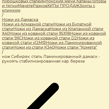
порошковых сталей
Японские мечи Катаны
Топоры
и тяпки
Мачете
Разное
ХИТЫ ПРОДАЖ
Зонты с
клинком
/
Ножи из Дамаска
Ножи из Алмазной стали
Ножи из Булатной
стали
Ножи из Дамаска
Ножи из Клапанной стали
Х40
Ножи из кованой стали 95Х18
Ножи из кованой
стали 9ХС
Ножи из кованой стали D2
Ножи из
кованой стали х12МФ
Ножи из Ламинированной
стали
Ножи из стали К340
Ножи стали "Комета"
/
нож Сибиряк: сталь Ламинированный дамаск -
рукоять стабилизированная кар. береза