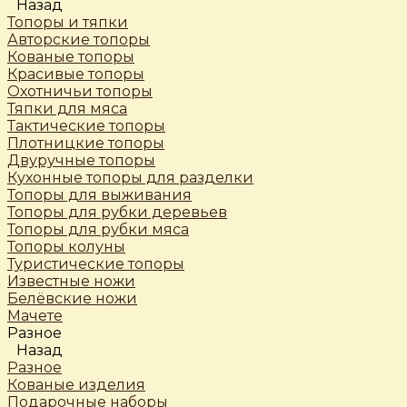
Назад
Топоры и тяпки
Авторские топоры
Кованые топоры
Красивые топоры
Охотничьи топоры
Тяпки для мяса
Тактические топоры
Плотницкие топоры
Двуручные топоры
Кухонные топоры для разделки
Топоры для выживания
Топоры для рубки деревьев
Топоры для рубки мяса
Топоры колуны
Туристические топоры
Известные ножи
Белёвские ножи
Мачете
Разное
Назад
Разное
Кованые изделия
Подарочные наборы