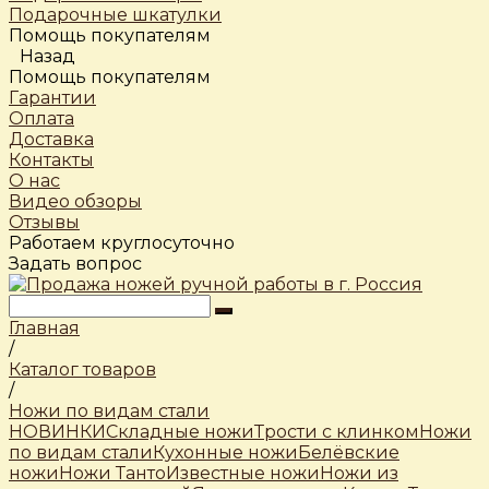
Подарочные шкатулки
Помощь покупателям
Назад
Помощь покупателям
Гарантии
Оплата
Доставка
Контакты
О нас
Видео обзоры
Отзывы
Работаем круглосуточно
Задать вопрос
Главная
/
Каталог товаров
/
Ножи по видам стали
НОВИНКИ
Складные ножи
Трости c клинком
Ножи
по видам стали
Кухонные ножи
Белёвские
ножи
Ножи Танто
Известные ножи
Ножи из