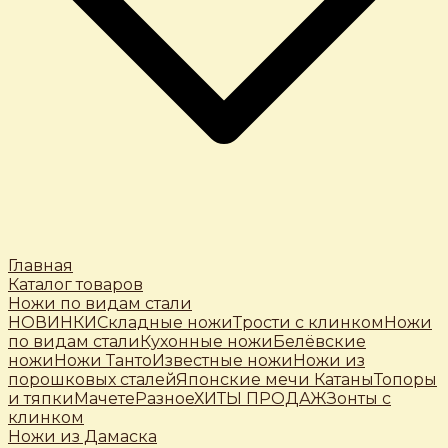
Главная
Каталог товаров
Ножи по видам стали
НОВИНКИ
Складные ножи
Трости c клинком
Ножи
по видам стали
Кухонные ножи
Белёвские
ножи
Ножи Танто
Известные ножи
Ножи из
порошковых сталей
Японские мечи Катаны
Топоры
и тяпки
Мачете
Разное
ХИТЫ ПРОДАЖ
Зонты с
клинком
Ножи из Дамаска