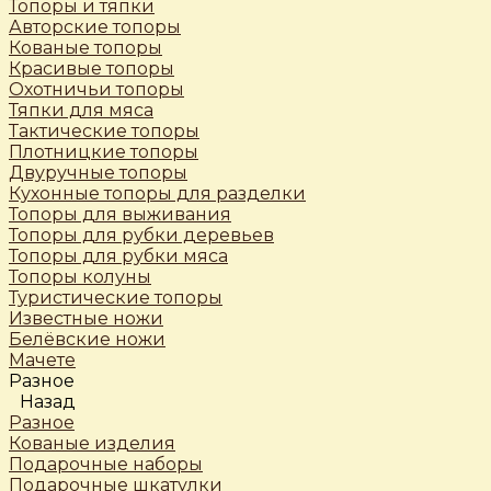
Топоры и тяпки
Авторские топоры
Кованые топоры
Красивые топоры
Охотничьи топоры
Тяпки для мяса
Тактические топоры
Плотницкие топоры
Двуручные топоры
Кухонные топоры для разделки
Топоры для выживания
Топоры для рубки деревьев
Топоры для рубки мяса
Топоры колуны
Туристические топоры
Известные ножи
Белёвские ножи
Мачете
Разное
Назад
Разное
Кованые изделия
Подарочные наборы
Подарочные шкатулки