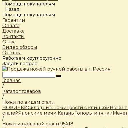
Помощь покупателям
Назад
Помощь покупателям
Гарантии
Оплата
Доставка
Контакты
О нас
Видео обзоры
Отзывы
Работаем круглосуточно
Задать вопрос
Главная
/
Каталог товаров
/
Ножи по видам стали
НОВИНКИ
Складные ножи
Трости c клинком
Ножи п
сталей
Японские мечи Катаны
Топоры и тяпки
Мачет
/
Ножи из кованой стали 95Х18