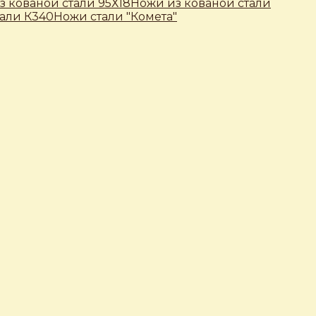
з кованой стали 95Х18
Ножи из кованой стали
тали К340
Ножи стали "Комета"