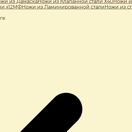
жи из Дамаска
Ножи из Клапанной стали Х40
Ножи и
ли х12МФ
Ножи из Ламинированной стали
Ножи из с
нге