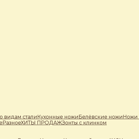
о видам стали
Кухонные ножи
Белёвские ножи
Ножи 
е
Разное
ХИТЫ ПРОДАЖ
Зонты с клинком