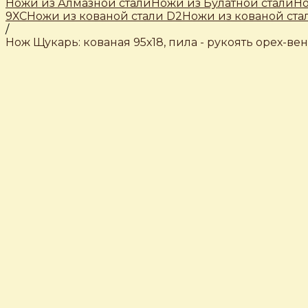
Ножи из Алмазной стали
Ножи из Булатной стали
Но
9ХС
Ножи из кованой стали D2
Ножи из кованой ста
/
Нож Щукарь: кованая 95х18, пила - рукоять орех-ве