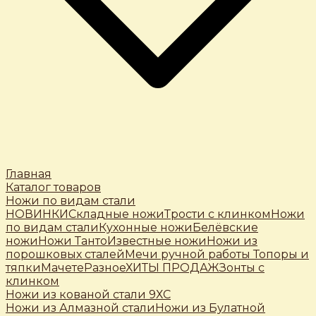
Главная
Каталог товаров
Ножи по видам стали
НОВИНКИ
Складные ножи
Трости c клинком
Ножи
по видам стали
Кухонные ножи
Белёвские
ножи
Ножи Танто
Известные ножи
Ножи из
порошковых сталей
Мечи ручной работы
Топоры и
тяпки
Мачете
Разное
ХИТЫ ПРОДАЖ
Зонты с
клинком
Ножи из кованой стали 9ХС
Ножи из Алмазной стали
Ножи из Булатной