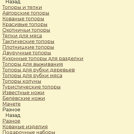
Назад
Топоры и тяпки
Авторские топоры
Кованые топоры
Красивые топоры
Охотничьи топоры
Тяпки для мяса
Тактические топоры
Плотницкие топоры
Двуручные топоры
Кухонные топоры для разделки
Топоры для выживания
Топоры для рубки деревьев
Топоры для рубки мяса
Топоры колуны
Туристические топоры
Известные ножи
Белёвские ножи
Мачете
Разное
Назад
Разное
Кованые изделия
Подарочные наборы