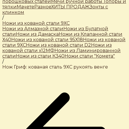
порошковых сталей
Мечи ручной работы
Топоры и
тяпки
Мачете
Разное
ХИТЫ ПРОДАЖ
Зонты с
клинком
/
Ножи из кованой стали 9ХС
Ножи из Алмазной стали
Ножи из Булатной
стали
Ножи из Дамаска
Ножи из Клапанной стали
Х40
Ножи из кованой стали 95Х18
Ножи из кованой
стали 9ХС
Ножи из кованой стали D2
Ножи из
кованой стали х12МФ
Ножи из Ламинированной
стали
Ножи из стали К340
Ножи стали "Комета"
/
Нож Гриф: кованая сталь 9ХС рукоять венге