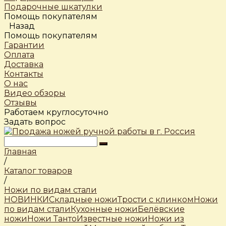
Подарочные шкатулки
Помощь покупателям
Назад
Помощь покупателям
Гарантии
Оплата
Доставка
Контакты
О нас
Видео обзоры
Отзывы
Работаем круглосуточно
Задать вопрос
Главная
/
Каталог товаров
/
Ножи по видам стали
НОВИНКИ
Складные ножи
Трости c клинком
Ножи
по видам стали
Кухонные ножи
Белёвские
ножи
Ножи Танто
Известные ножи
Ножи из