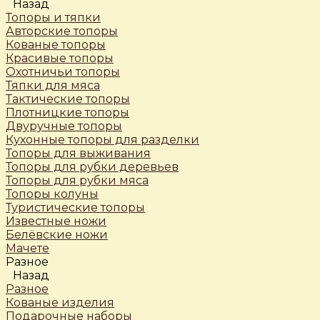
Назад
Топоры и тяпки
Авторские топоры
Кованые топоры
Красивые топоры
Охотничьи топоры
Тяпки для мяса
Тактические топоры
Плотницкие топоры
Двуручные топоры
Кухонные топоры для разделки
Топоры для выживания
Топоры для рубки деревьев
Топоры для рубки мяса
Топоры колуны
Туристические топоры
Известные ножи
Белёвские ножи
Мачете
Разное
Назад
Разное
Кованые изделия
Подарочные наборы