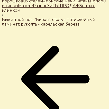
порошковых сталей
Японские мечи Катаны
Топоры
и тяпки
Мачете
Разное
ХИТЫ ПРОДАЖ
Зонты с
клинком
/
Выкидной нож "Бизон": сталь - Пятислойный
ламинат; рукоять - карельская береза