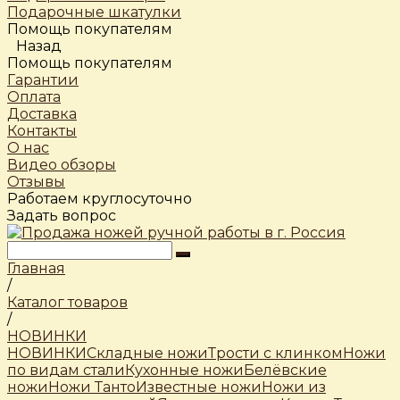
Подарочные шкатулки
Помощь покупателям
Назад
Помощь покупателям
Гарантии
Оплата
Доставка
Контакты
О нас
Видео обзоры
Отзывы
Работаем круглосуточно
Задать вопрос
Главная
/
Каталог товаров
/
НОВИНКИ
НОВИНКИ
Складные ножи
Трости c клинком
Ножи
по видам стали
Кухонные ножи
Белёвские
ножи
Ножи Танто
Известные ножи
Ножи из