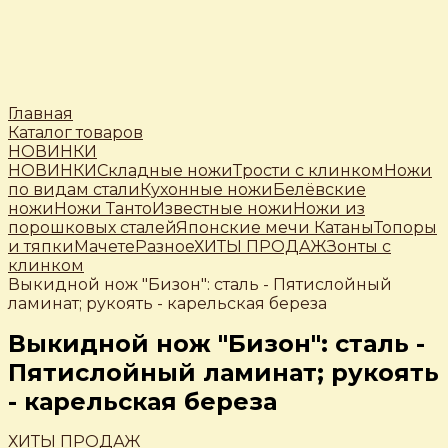
Главная
Каталог товаров
НОВИНКИ
НОВИНКИ
Складные ножи
Трости c клинком
Ножи
по видам стали
Кухонные ножи
Белёвские
ножи
Ножи Танто
Известные ножи
Ножи из
порошковых сталей
Японские мечи Катаны
Топоры
и тяпки
Мачете
Разное
ХИТЫ ПРОДАЖ
Зонты с
клинком
Выкидной нож "Бизон": сталь - Пятислойный
ламинат; рукоять - карельская береза
Выкидной нож "Бизон": сталь -
Пятислойный ламинат; рукоять
- карельская береза
ХИТЫ ПРОДАЖ