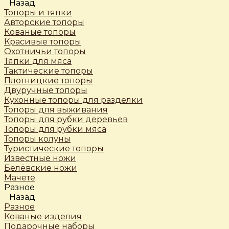
Назад
Топоры и тяпки
Авторские топоры
Кованые топоры
Красивые топоры
Охотничьи топоры
Тяпки для мяса
Тактические топоры
Плотницкие топоры
Двуручные топоры
Кухонные топоры для разделки
Топоры для выживания
Топоры для рубки деревьев
Топоры для рубки мяса
Топоры колуны
Туристические топоры
Известные ножи
Белёвские ножи
Мачете
Разное
Назад
Разное
Кованые изделия
Подарочные наборы