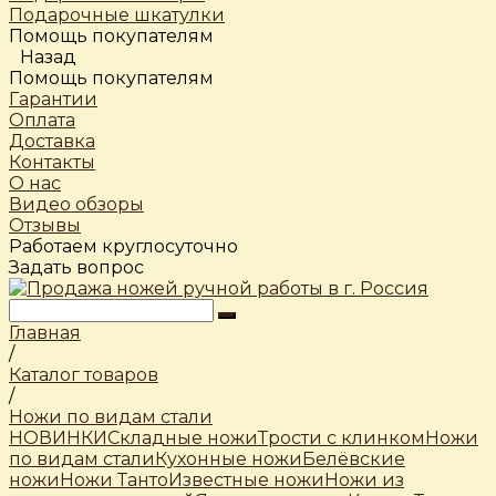
Подарочные шкатулки
Помощь покупателям
Назад
Помощь покупателям
Гарантии
Оплата
Доставка
Контакты
О нас
Видео обзоры
Отзывы
Работаем круглосуточно
Задать вопрос
Главная
/
Каталог товаров
/
Ножи по видам стали
НОВИНКИ
Складные ножи
Трости c клинком
Ножи
по видам стали
Кухонные ножи
Белёвские
ножи
Ножи Танто
Известные ножи
Ножи из