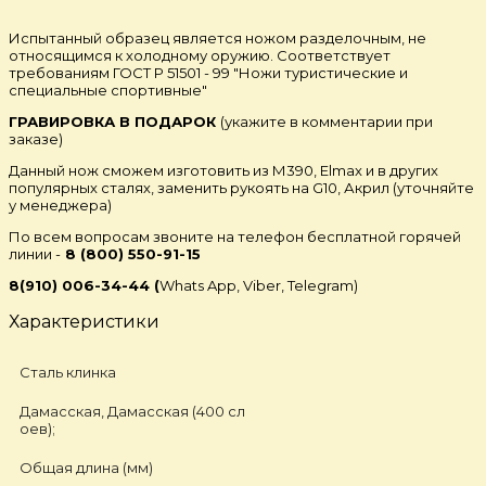
Испытанный образец является ножом разделочным, не
относящимся к холодному оружию. Соответствует
требованиям ГОСТ Р 51501 - 99 "Ножи туристические и
специальные спортивные"
ГРАВИРОВКА В ПОДАРОК
(укажите в комментарии при
заказе)
Данный нож сможем изготовить из М390, Elmax и в других
популярных сталях, заменить рукоять на G10, Акрил (уточняйте
у менеджера)
По всем вопросам звоните на телефон бесплатной горячей
линии -
8 (800) 550-91-15
8(910) 006-34-44 (
Whats App, Viber, Telegram)
Характеристики
Сталь клинка
Дамасская, Дамасская (400 сл
оев);
Общая длина (мм)