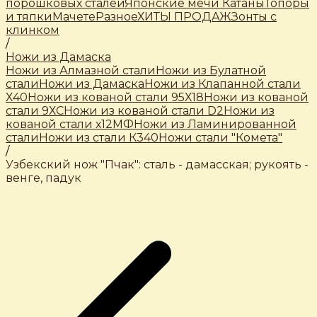
порошковых сталей
Японские мечи Катаны
Топоры
и тяпки
Мачете
Разное
ХИТЫ ПРОДАЖ
Зонты с
клинком
/
Ножи из Дамаска
Ножи из Алмазной стали
Ножи из Булатной
стали
Ножи из Дамаска
Ножи из Клапанной стали
Х40
Ножи из кованой стали 95Х18
Ножи из кованой
стали 9ХС
Ножи из кованой стали D2
Ножи из
кованой стали х12МФ
Ножи из Ламинированной
стали
Ножи из стали К340
Ножи стали "Комета"
/
Узбекский нож "Пчак": сталь - дамасская; рукоять -
венге, падук