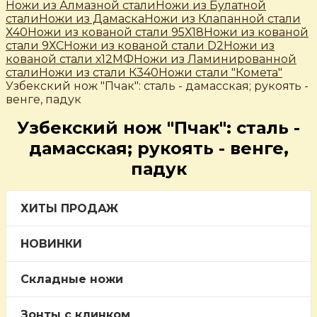
Ножи из Алмазной стали
Ножи из Булатной
стали
Ножи из Дамаска
Ножи из Клапанной стали
Х40
Ножи из кованой стали 95Х18
Ножи из кованой
стали 9ХС
Ножи из кованой стали D2
Ножи из
кованой стали х12МФ
Ножи из Ламинированной
стали
Ножи из стали К340
Ножи стали "Комета"
Узбекский нож "Пчак": сталь - дамасская; рукоять -
венге, падук
Узбекский нож "Пчак": сталь -
дамасская; рукоять - венге,
падук
ХИТЫ ПРОДАЖ
НОВИНКИ
Складные ножи
Зонты с клинком