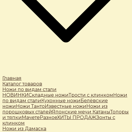
Главная
Каталог товаров
Ножи по видам стали
НОВИНКИ
Складные ножи
Трости c клинком
Ножи
по видам стали
Кухонные ножи
Белёвские
ножи
Ножи Танто
Известные ножи
Ножи из
порошковых сталей
Японские мечи Катаны
Топоры
и тяпки
Мачете
Разное
ХИТЫ ПРОДАЖ
Зонты с
клинком
Ножи из Дамаска