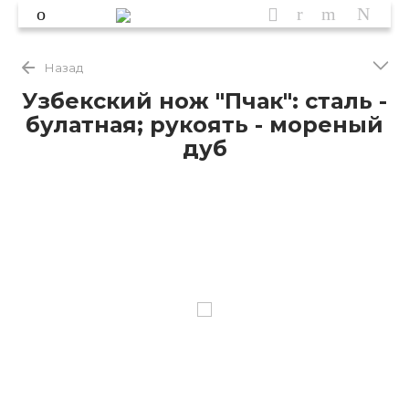
Назад
Узбекский нож "Пчак": сталь -
булатная; рукоять - мореный
дуб