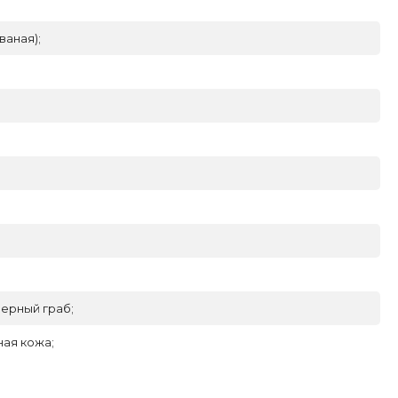
ваная);
ерный граб;
ая кожа;