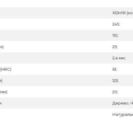
Х12МФ (ко
245;
110;
м)
25;
2,4 мм;
 (HRC)
61;
м)
125;
(мм)
20;
и
Дерево, Ч
Натуральн