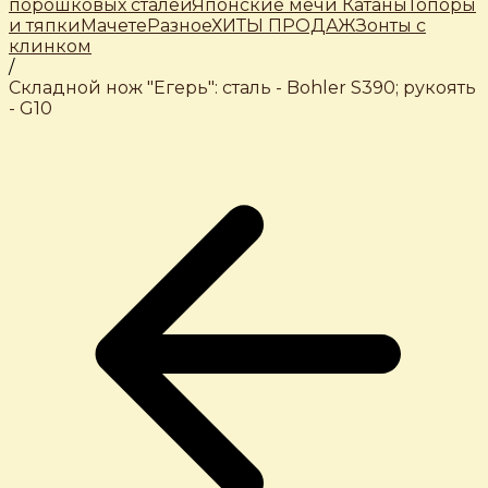
порошковых сталей
Японские мечи Катаны
Топоры
и тяпки
Мачете
Разное
ХИТЫ ПРОДАЖ
Зонты с
клинком
/
Складной нож "Егерь": сталь - Bohler S390; рукоять
- G10