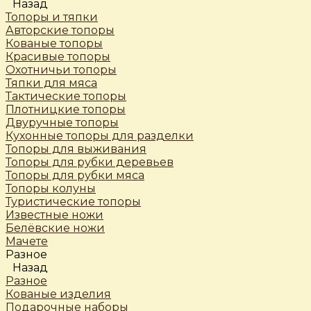
Назад
Топоры и тяпки
Авторские топоры
Кованые топоры
Красивые топоры
Охотничьи топоры
Тяпки для мяса
Тактические топоры
Плотницкие топоры
Двуручные топоры
Кухонные топоры для разделки
Топоры для выживания
Топоры для рубки деревьев
Топоры для рубки мяса
Топоры колуны
Туристические топоры
Известные ножи
Белёвские ножи
Мачете
Разное
Назад
Разное
Кованые изделия
Подарочные наборы