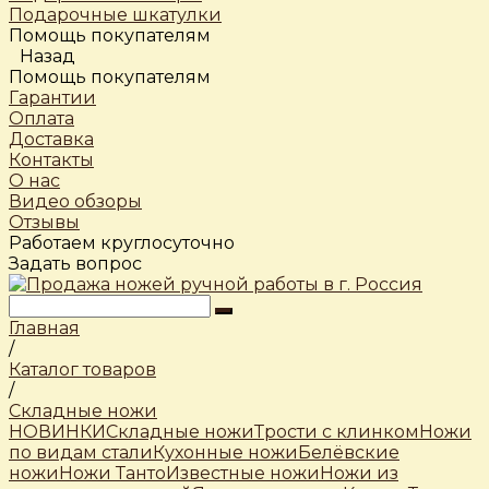
Подарочные шкатулки
Помощь покупателям
Назад
Помощь покупателям
Гарантии
Оплата
Доставка
Контакты
О нас
Видео обзоры
Отзывы
Работаем круглосуточно
Задать вопрос
Главная
/
Каталог товаров
/
Складные ножи
НОВИНКИ
Складные ножи
Трости c клинком
Ножи
по видам стали
Кухонные ножи
Белёвские
ножи
Ножи Танто
Известные ножи
Ножи из