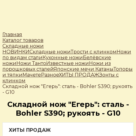
Главная
Каталог товаров
Складные ножи
НОВИНКИ
Складные ножи
Трости c клинком
Ножи
по видам стали
Кухонные ножи
Белёвские
ножи
Ножи Танто
Известные ножи
Ножи из
порошковых сталей
Японские мечи Катаны
Топоры
и тяпки
Мачете
Разное
ХИТЫ ПРОДАЖ
Зонты с
клинком
Складной нож "Егерь": сталь - Bohler S390; рукоять
- G10
Складной нож "Егерь": сталь -
Bohler S390; рукоять - G10
ХИТЫ ПРОДАЖ