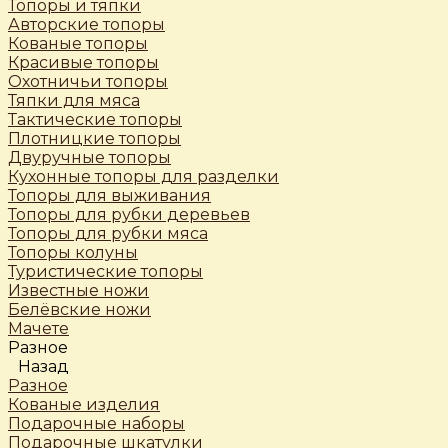
Топоры и тяпки
Авторские топоры
Кованые топоры
Красивые топоры
Охотничьи топоры
Тяпки для мяса
Тактические топоры
Плотницкие топоры
Двуручные топоры
Кухонные топоры для разделки
Топоры для выживания
Топоры для рубки деревьев
Топоры для рубки мяса
Топоры колуны
Туристические топоры
Известные ножи
Белёвские ножи
Мачете
Разное
Назад
Разное
Кованые изделия
Подарочные наборы
Подарочные шкатулки