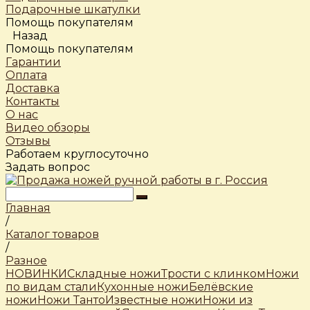
Подарочные шкатулки
Помощь покупателям
Назад
Помощь покупателям
Гарантии
Оплата
Доставка
Контакты
О нас
Видео обзоры
Отзывы
Работаем круглосуточно
Задать вопрос
Главная
/
Каталог товаров
/
Разное
НОВИНКИ
Складные ножи
Трости c клинком
Ножи
по видам стали
Кухонные ножи
Белёвские
ножи
Ножи Танто
Известные ножи
Ножи из