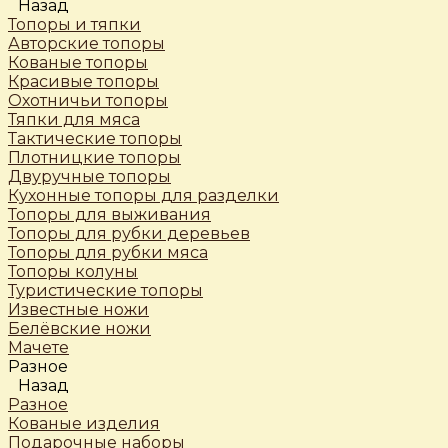
Назад
Топоры и тяпки
Авторские топоры
Кованые топоры
Красивые топоры
Охотничьи топоры
Тяпки для мяса
Тактические топоры
Плотницкие топоры
Двуручные топоры
Кухонные топоры для разделки
Топоры для выживания
Топоры для рубки деревьев
Топоры для рубки мяса
Топоры колуны
Туристические топоры
Известные ножи
Белёвские ножи
Мачете
Разное
Назад
Разное
Кованые изделия
Подарочные наборы