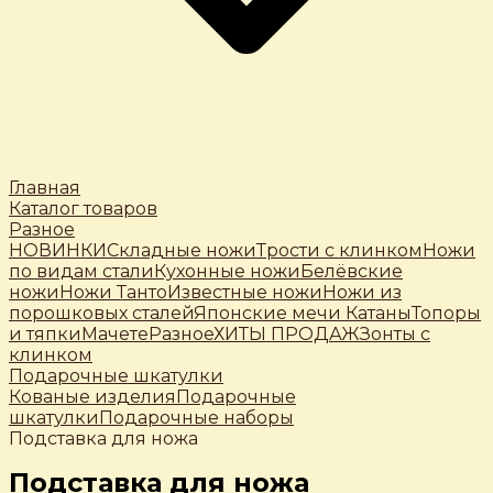
Главная
Каталог товаров
Разное
НОВИНКИ
Складные ножи
Трости c клинком
Ножи
по видам стали
Кухонные ножи
Белёвские
ножи
Ножи Танто
Известные ножи
Ножи из
порошковых сталей
Японские мечи Катаны
Топоры
и тяпки
Мачете
Разное
ХИТЫ ПРОДАЖ
Зонты с
клинком
Подарочные шкатулки
Кованые изделия
Подарочные
шкатулки
Подарочные наборы
Подставка для ножа
Подставка для ножа