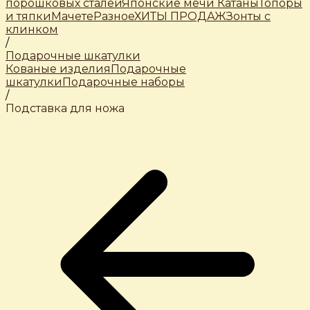
порошковых сталей
Японские мечи Катаны
Топоры
и тяпки
Мачете
Разное
ХИТЫ ПРОДАЖ
Зонты с
клинком
/
Подарочные шкатулки
Кованые изделия
Подарочные
шкатулки
Подарочные наборы
/
Подставка для ножа