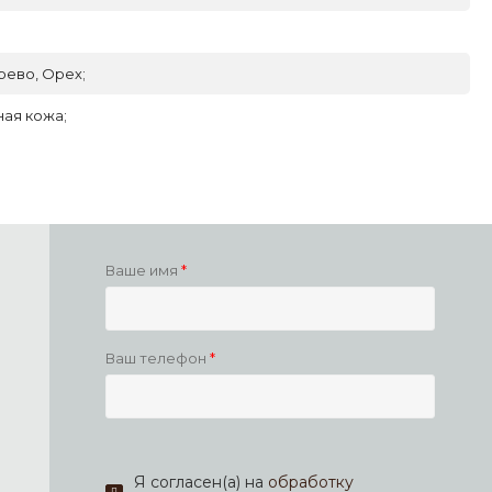
рево, Орех;
ая кожа;
Ваше имя
Ваш телефон
Я согласен(а) на
обработку