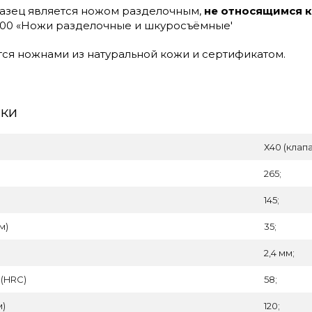
азец является ножом разделочным,
не относящимся 
2000 «Ножи разделочные и шкуросъёмные'
тся ножнами из натуральной кожи и сертификатом.
ики
Х40 (клапа
265;
145;
м)
35;
2,4 мм;
 (HRC)
58;
м)
120;