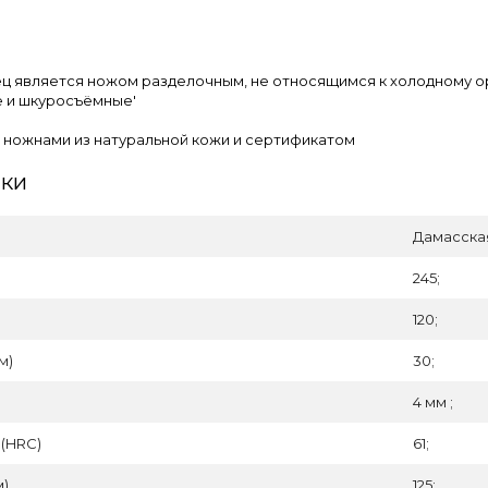
 является ножом разделочным, не относящимся к холодному ор
 и шкуросъёмные'
 ножнами из натуральной кожи и сертификатом
ики
Дамасска
245;
120;
м)
30;
4 мм ;
 (HRC)
61;
м)
125;