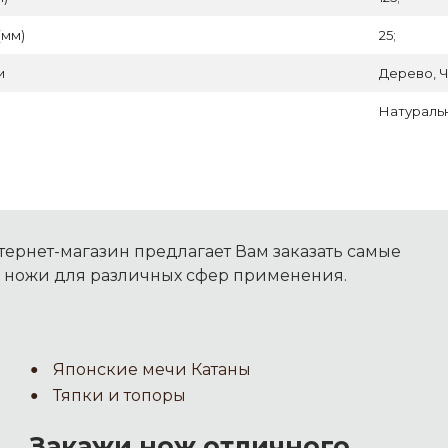
(мм)
25;
и
Дерево, Ч
Натуральн
ернет-магазин предлагает Вам заказать самые
 ножи для различных сфер применения.
Японские мечи Катаны
Тяпки и топоры
Закажи нож отличного