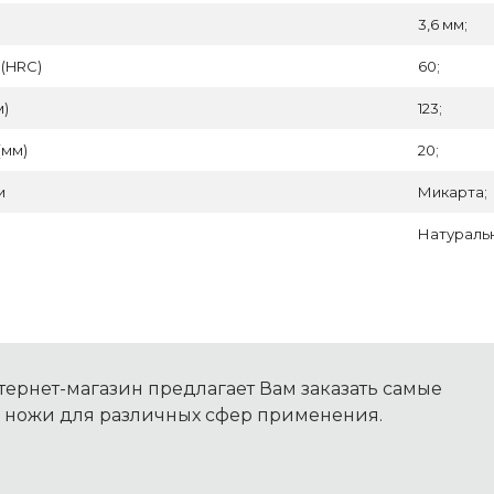
3,6 мм;
 (HRC)
60;
м)
123;
(мм)
20;
и
Микарта;
Натуральн
ернет-магазин предлагает Вам заказать самые
 ножи для различных сфер применения.