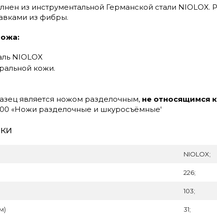
лнен из инструментальной Германской стали NIOLOX. Р
авками из фибры.
ножа:
аль NIOLOX
ральной кожи.
азец является ножом разделочным,
не относящимся 
2000 «Ножи разделочные и шкуросъёмные'
ики
NIOLOX;
226;
103;
м)
31;