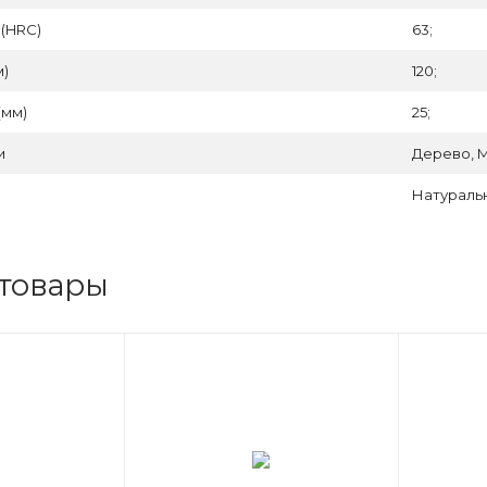
 (HRC)
63;
м)
120;
(мм)
25;
и
Дерево, 
Натуральн
товары