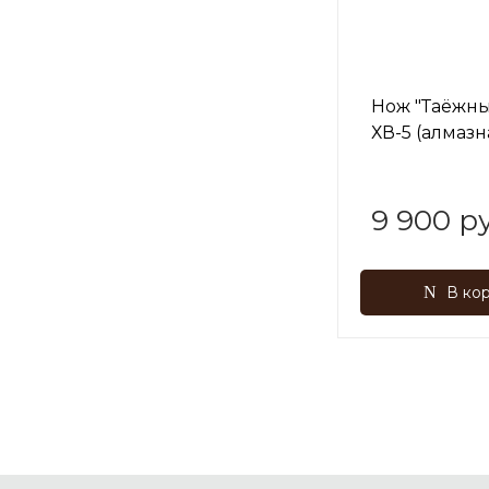
Нож "Таёжный
ХВ-5 (алмазн
рукоять - са
венге
9 900 ру
В ко