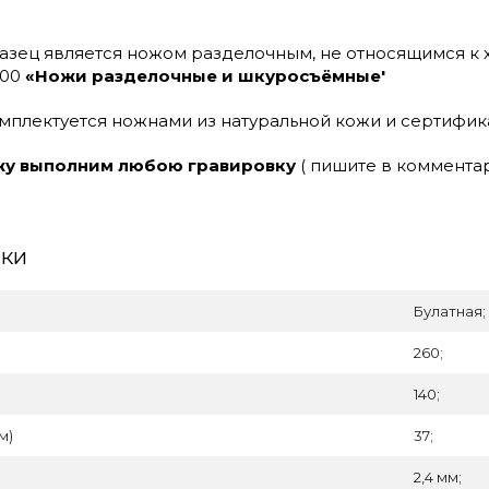
зец является ножом разделочным, не относящимся к 
000
«Ножи разделочные и шкуросъёмные'
мплектуется ножнами из натуральной кожи и сертифик
жу выполним любою гравировку
( пишите в комментар
ики
Булатная;
260;
140;
м)
37;
2,4 мм;