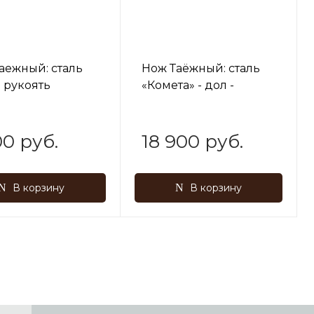
аежный: сталь
Нож Таёжный: сталь
- рукоять
«Комета» - дол -
ьская береза
рукоять венге-рог
лося
00 руб.
18 900 руб.
В корзину
В корзину