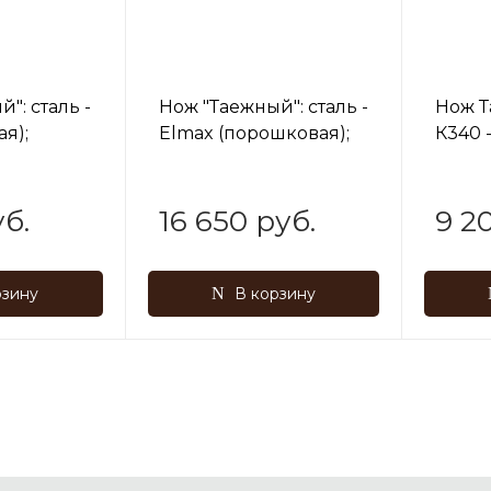
": сталь -
Нож "Таежный": сталь -
Нож Т
ая);
Elmax (порошковая);
К340 
пеле,
рукоять - карельская
карел
береза
б.
16 650 руб.
9 2
рзину
В корзину