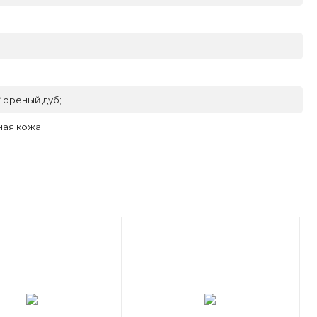
Мореный дуб;
ая кожа;