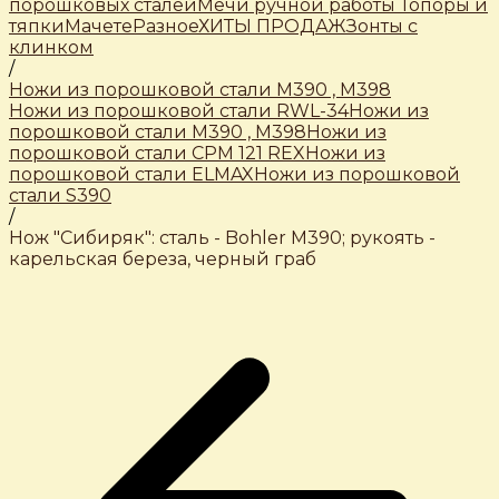
порошковых сталей
Мечи ручной работы
Топоры и
тяпки
Мачете
Разное
ХИТЫ ПРОДАЖ
Зонты с
клинком
/
Ножи из порошковой стали М390 , М398
Ножи из порошковой стали RWL-34
Ножи из
порошковой стали М390 , М398
Ножи из
порошковой стали CPM 121 REX
Ножи из
порошковой стали ELMAX
Ножи из порошковой
стали S390
/
Нож "Сибиряк": сталь - Bohler М390; рукоять -
карельская береза, черный граб