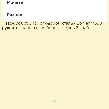
Мачете
Разное
‹
›
1/4