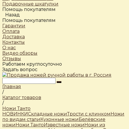
Подарочные шкатулки
Помощь покупателям
Назад
Помощь покупателям
Гарантии
Оплата
Доставка
Контакты
О нас
Видео обзоры
Отзывы
Работаем круглосуточно
Задать вопрос
Главная
/
Каталог товаров
/
Ножи Танто
НОВИНКИ
Складные ножи
Трости c клинком
Ножи
по видам стали
Кухонные ножи
Белёвские
ножи
Ножи Танто
Известные ножи
Ножи из