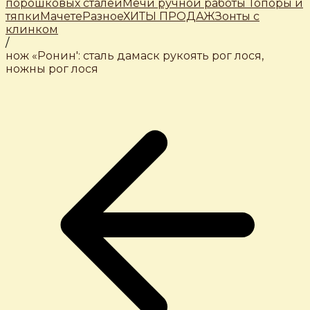
порошковых сталей
Мечи ручной работы
Топоры и
тяпки
Мачете
Разное
ХИТЫ ПРОДАЖ
Зонты с
клинком
/
нож «Ронин': сталь дамаск рукоять рог лося,
ножны рог лося