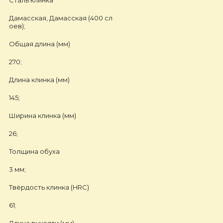
Сталь клинка
Дамасская, Дамасская (400 сл
оев);
Общая длина (мм)
270;
Длина клинка (мм)
145;
Ширина клинка (мм)
26;
Толщина обуха
3 мм;
Твёрдость клинка (HRC)
61;