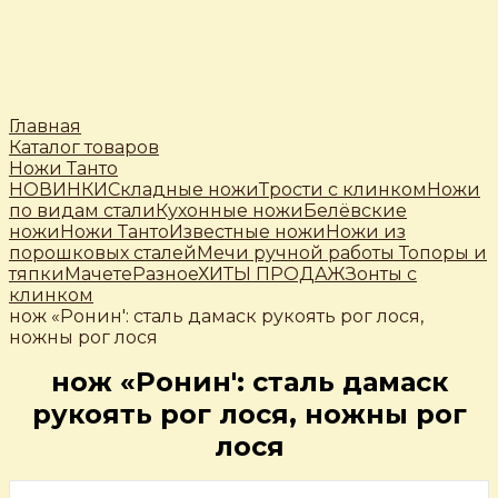
Главная
Каталог товаров
Ножи Танто
НОВИНКИ
Складные ножи
Трости c клинком
Ножи
по видам стали
Кухонные ножи
Белёвские
ножи
Ножи Танто
Известные ножи
Ножи из
порошковых сталей
Мечи ручной работы
Топоры и
тяпки
Мачете
Разное
ХИТЫ ПРОДАЖ
Зонты с
клинком
нож «Ронин': сталь дамаск рукоять рог лося,
ножны рог лося
нож «Ронин': сталь дамаск
рукоять рог лося, ножны рог
лося