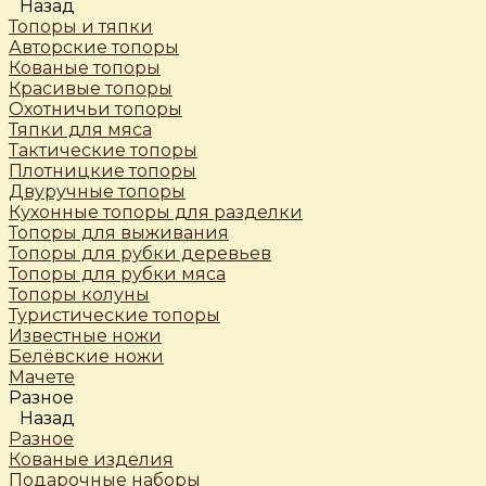
Назад
Топоры и тяпки
Авторские топоры
Кованые топоры
Красивые топоры
Охотничьи топоры
Тяпки для мяса
Тактические топоры
Плотницкие топоры
Двуручные топоры
Кухонные топоры для разделки
Топоры для выживания
Топоры для рубки деревьев
Топоры для рубки мяса
Топоры колуны
Туристические топоры
Известные ножи
Белёвские ножи
Мачете
Разное
Назад
Разное
Кованые изделия
Подарочные наборы