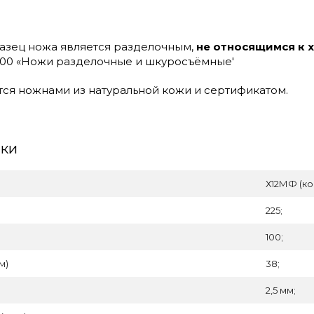
азец ножа является разделочным,
не относящимся к
2000 «Ножи разделочные и шкуросъёмные'
тся ножнами из натуральной кожи и сертификатом.
ики
Х12МФ (ко
225;
100;
м)
38;
2,5 мм;