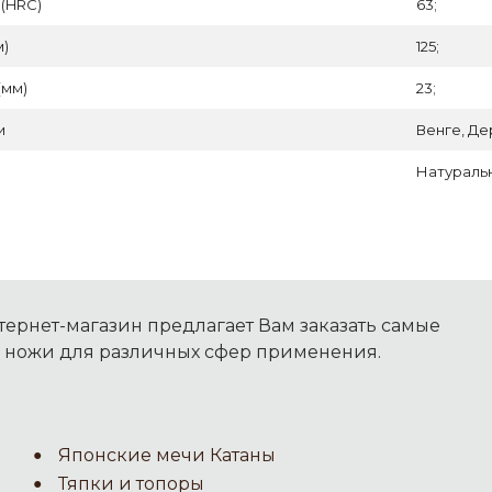
 (HRC)
63;
м)
125;
(мм)
23;
и
Венге, Де
Натуральн
ернет-магазин предлагает Вам заказать самые
 ножи для различных сфер применения.
Японские мечи Катаны
Тяпки и топоры