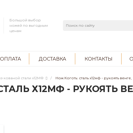
Большой выбор
ножей по выгодным
ценам
ОПЛАТА
ДОСТАВКА
КОНТАКТЫ
О
з кованой стали х12МФ
/
Нож Коготь: сталь х12мф - рукоять венге,
СТАЛЬ Х12МФ - РУКОЯТЬ В