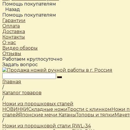
Помощь покупателям
Назад
Помощь покупателям
Гарантии
Оплата
Доставка
Контакты
О нас
Видео обзоры
Отзывы
Работаем круглосуточно
Задать вопрос
Главная
/
Каталог товаров
/
Ножи из порошковых сталей
НОВИНКИ
Складные ножи
Трости c клинком
Ножи п
сталей
Японские мечи Катаны
Топоры и тяпки
Мачет
/
Ножи из порошковой стали RWL-34