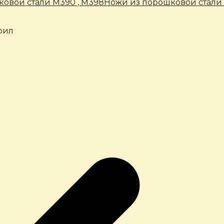
овой стали М390 , М398
Ножи из порошковой стали 
крил