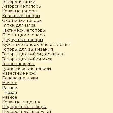
Топоры и тяпки
Авторские топоры
Кованые топоры
Красивые топоры
Охотничьи топоры
Тяпки для мяса
Тактические топоры
Плотницкие топоры
Двуручные топоры
Кухонные топоры для разделки
Топоры для выживания
Топоры для рубки деревьев
Топоры для рубки мяса
Топоры колуны
Туристические топоры
Известные ножи
Белёвские ножи
Мачете
Разное
Назад
Разное
Кованые изделия
Подарочные наборы
Подарочные шкатулки