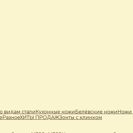
о видам стали
Кухонные ножи
Белёвские ножи
Ножи 
е
Разное
ХИТЫ ПРОДАЖ
Зонты с клинком