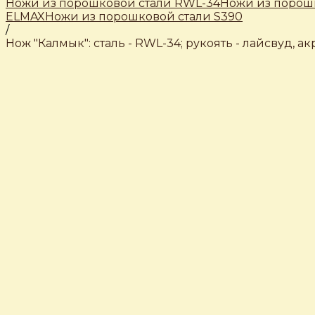
Ножи из порошковой стали RWL-34
Ножи из порошк
ELMAX
Ножи из порошковой стали S390
/
Нож "Калмык": сталь - RWL-34; рукоять - лайсвуд, а