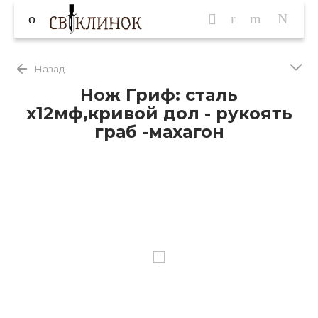
Назад
Нож Гриф: сталь
х12мф,кривой дол - рукоять
граб -махагон