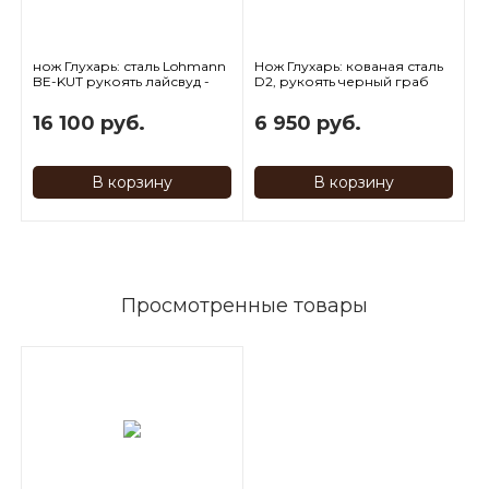
нож Глухарь: сталь Lohmann
Нож Глухарь: кованая сталь
BE-KUT рукоять лайсвуд -
D2, рукоять черный граб
акрил
16 100 руб.
6 950 руб.
В корзину
В корзину
Просмотренные товары