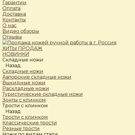
Гарантии
Оплата
Доставка
Контакты
О нас
Видео обзоры
Отзывы
ХИТЫ ПРОДАЖ
НОВИНКИ
Складные ножи
Назад
Складные ножи
Авторские складные ножи
Выкидные ножи
Раскладные ножи
Туристические складные ножи
Зонты с клинком
Трости c клинком
Назад
Трости c клинком
Классические трости
Резные трости
Ножи по видам стали