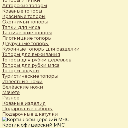
Топоры и тяпки
Авторские топоры
Кованые топоры
Красивые топоры
Охотничьи топоры
Тяпки для мяса
Тактические топоры
Плотницкие топоры
Двуручные топоры
Кухонные топоры для разделки
Топоры для выживания
Топоры для рубки деревьев
Топоры для рубки мяса
Топоры колуны
Туристические топоры
Известные ножи
Белёвские ножи
Мачете
Разное
Кованые изделия
Подарочные наборы
Подарочные шкатулки
Кортик офицерский МЧС