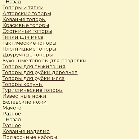
Назад
Топоры и тяпки
Авторские топоры
Кованые топоры
Красивые топоры
Охотничьи топоры
Тяпки для мяса
Тактические топоры
Плотницкие топоры
Двуручные топоры
Кухонные топоры для разделки
Топоры для выживания
Топоры для рубки деревьев
Топоры для рубки мяса
Топоры колуны
Туристические топоры
Известные ножи
Белёвские ножи
Мачете
Разное
Назад
Разное
Кованые изделия
Подарочные наборы