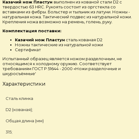
Казачий нож Пластун
выполнен из кованой стали D2 с
твердостью 63 HRC. Рукоять состоит из оргстекла со
вставками из фибры. Больстер и тыльник из латуни. Ножны -
натуральная кожа. Тактический подвес из натуральной кожи.
Крепления ножа возможно на ремень, голень, руку.
Комплектация поставки:
Казачий нож Пластун
сталь кованая D2
Ножны тактические из натуральной кожи
Сертификат
Испытанный образец является ножом разделочным, не
относящимся к холодному оружию. Соответствует
требованиям ГОСТ Р 51644 - 2000 «Ножи разделочные и
шкуросъёмные'
Характеристики
Сталь клинка
D2 (кованая);
Общая длина (мм)
315;