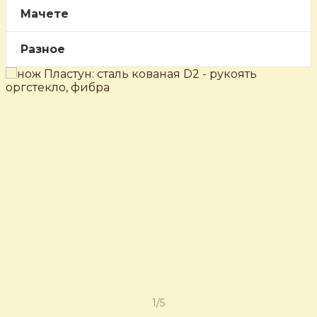
Мачете
Разное
‹
›
1/5