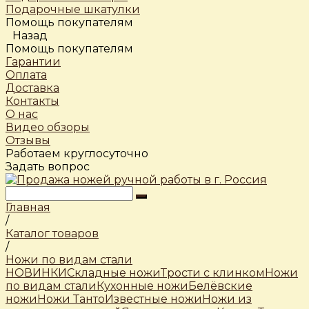
Подарочные шкатулки
Помощь покупателям
Назад
Помощь покупателям
Гарантии
Оплата
Доставка
Контакты
О нас
Видео обзоры
Отзывы
Работаем круглосуточно
Задать вопрос
Главная
/
Каталог товаров
/
Ножи по видам стали
НОВИНКИ
Складные ножи
Трости c клинком
Ножи
по видам стали
Кухонные ножи
Белёвские
ножи
Ножи Танто
Известные ножи
Ножи из