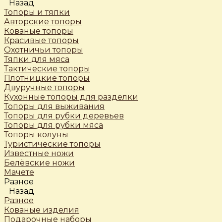
Назад
Топоры и тяпки
Авторские топоры
Кованые топоры
Красивые топоры
Охотничьи топоры
Тяпки для мяса
Тактические топоры
Плотницкие топоры
Двуручные топоры
Кухонные топоры для разделки
Топоры для выживания
Топоры для рубки деревьев
Топоры для рубки мяса
Топоры колуны
Туристические топоры
Известные ножи
Белёвские ножи
Мачете
Разное
Назад
Разное
Кованые изделия
Подарочные наборы