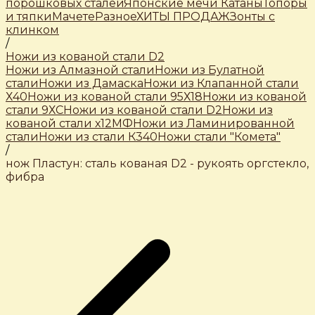
порошковых сталей
Японские мечи Катаны
Топоры
и тяпки
Мачете
Разное
ХИТЫ ПРОДАЖ
Зонты с
клинком
/
Ножи из кованой стали D2
Ножи из Алмазной стали
Ножи из Булатной
стали
Ножи из Дамаска
Ножи из Клапанной стали
Х40
Ножи из кованой стали 95Х18
Ножи из кованой
стали 9ХС
Ножи из кованой стали D2
Ножи из
кованой стали х12МФ
Ножи из Ламинированной
стали
Ножи из стали К340
Ножи стали "Комета"
/
нож Пластун: сталь кованая D2 - рукоять оргстекло,
фибра