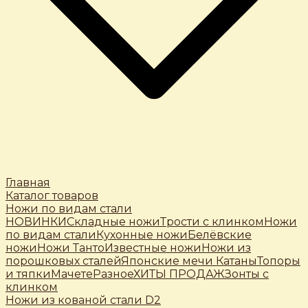
Главная
Каталог товаров
Ножи по видам стали
НОВИНКИ
Складные ножи
Трости c клинком
Ножи
по видам стали
Кухонные ножи
Белёвские
ножи
Ножи Танто
Известные ножи
Ножи из
порошковых сталей
Японские мечи Катаны
Топоры
и тяпки
Мачете
Разное
ХИТЫ ПРОДАЖ
Зонты с
клинком
Ножи из кованой стали D2