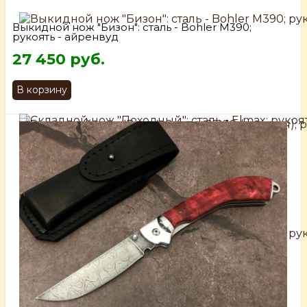
Выкидной нож "Бизон": сталь - Bohler М390;
рукоять - айренвуд
27 450 руб.
В корзину