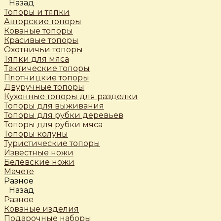
Назад
Топоры и тяпки
Авторские топоры
Кованые топоры
Красивые топоры
Охотничьи топоры
Тяпки для мяса
Тактические топоры
Плотницкие топоры
Двуручные топоры
Кухонные топоры для разделки
Топоры для выживания
Топоры для рубки деревьев
Топоры для рубки мяса
Топоры колуны
Туристические топоры
Известные ножи
Белёвские ножи
Мачете
Разное
Назад
Разное
Кованые изделия
Подарочные наборы