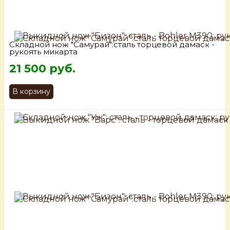
Складной нож "Самурай":сталь торцевой дамаск -
рукоять микарта
21 500 руб.
В корзину